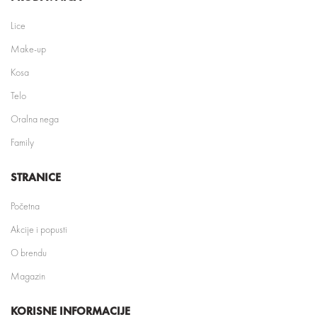
Lice
Make-up
Kosa
Telo
Oralna nega
Family
STRANICE
Početna
Akcije i popusti
O brendu
Magazin
KORISNE INFORMACIJE