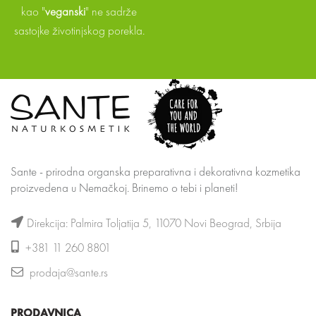
kao "
veganski
" ne sadrže
sastojke životinjskog porekla.
Sante - prirodna organska preparativna i dekorativna kozmetika
proizvedena u Nemačkoj. Brinemo o tebi i planeti!
Direkcija: Palmira Toljatija 5, 11070 Novi Beograd, Srbija
+381 11 260 8801
prodaja@sante.rs
PRODAVNICA