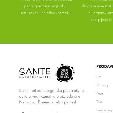
pečat garantuje originalnu i
dragocene ekstrakte
sertifikovanu prirodnu kozmetiku.
su organski uzg
sakupljene iz 
PRODAV
Lice
Make-up
Sante - prirodna organska preparativna i
Kosa
dekorativna kozmetika proizvedena u
Nemačkoj. Brinemo o tebi i planeti!
Telo
Oralna neg