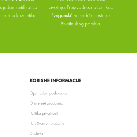
 jedan sertifikat za
životinja. Proizvodi označeni kao
 prirodnu kozmetiku.
"
veganski
" ne sadrže sastojke
životinjskog porekla.
KORISNE INFORMACIJE
Opšti uslovi poslovanja
O internet prodavnici
Politika privatnosti
Poručivanje i plaćanje
Dostava