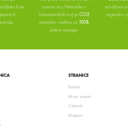
 biljaka koje
samom srcu Nemačke u
označava još
ajane ili
Salzemendorfu koji je
CO2
originalnu i
prirode.
neutralan i radimo sa
100%
zelene energije.
NICA
STRANICE
Početna
Akcije i popusti
O brendu
Magazin
a