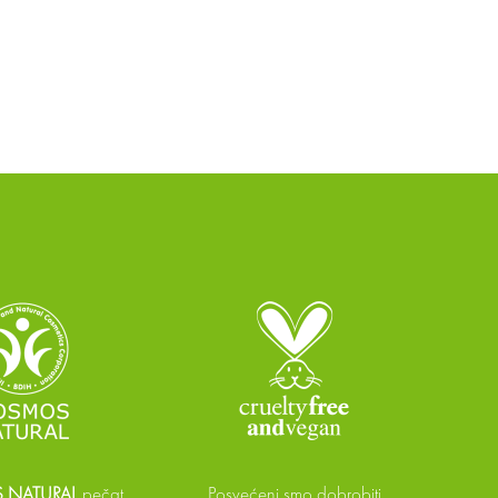
NATURAL
pečat
Posvećeni smo dobrobiti