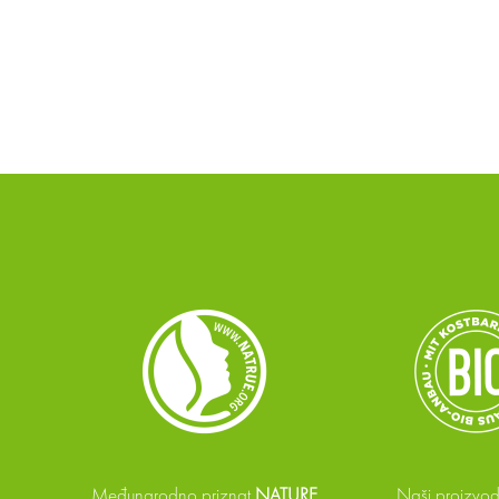
Međunarodno priznat
NATURE
Naši proizvod