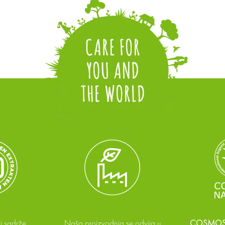
i sadrže
Naša proizvodnja se odvija u
COSMOS 