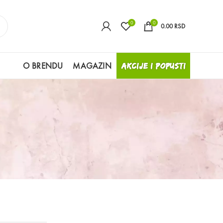
0
0
0.00
RSD
O BRENDU
MAGAZIN
AKCIJE I POPUSTI