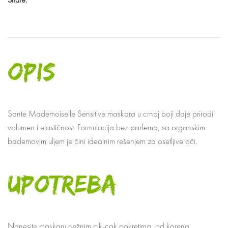
OPIS
Sante Mademoiselle Sensitive maskara u crnoj boji daje prirodi
volumen i elastičnost. Formulacija bez parfema, sa organskim
bademovim uljem je čini idealnim rešenjem za osetljive oči.
UPOTREBA
Nanesite maskaru nežnim cik-cak pokretima, od korena