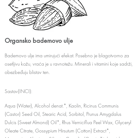
Organsko bademovo ulje
Bademovo ulje ima umirujući efekat. Posebno je blagotvorno za
osetljivu kožu, vraća je u ravnotežu. Minerali i vitamini koje sadrži,
obezbeđuju blistav ten.
Sastav(INCI):
Aqua (Water), Alcohol denat.*, Kaolin, Ricinus Communis
(Castor) Seed Oil, Stearic Acid, Sorbitol, Prunus Amygdalus
Dulcis (Sweet Almond) Oil*, Rhus Verniciflua Peel Wax, Glyceryl
Oleate Citrate, Gossypium Hirsutum (Cotton) Extract*,