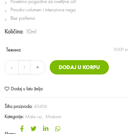
Posebno pogodna za osetljive oči
Prirodni volumen i intenzivna nega
Bez parfema
Količina
: 10ml
Тежина
0.031 кг
Maskara mademoiselle Sensitive 01 crna Količina
DODAJ U KORPU
Dodaj u listu želja
Šifra proizvoda:
40406
Kategorije:
Make-up
,
Maskare
Share