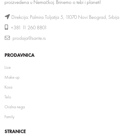
proizvedena u Nemačkoj. Brinemo o tebi i planeti!
Direkcija: Palmira Toljatija 5, 11070 Novi Beograd, Srbija
+381 11 260 8801
prodaja@sante.rs
PRODAVNICA
Lice
Make-up
Kosa
Telo
Oralna nega
Family
STRANICE