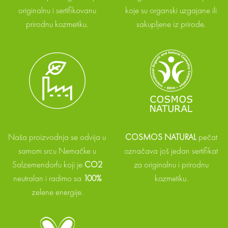
originalnu i sertifikovanu
koje su organski uzgajane ili
prirodnu kozmetiku.
sakupljene iz prirode.
Naša proizvodnja se odvija u
COSMOS NATURAL
pečat
samom srcu Nemačke u
označava još jedan sertifikat
Salzemendorfu koji je
CO2
za originalnu i prirodnu
neutralan i radimo sa
100%
kozmetiku.
zelene energije.