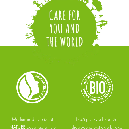
Međunarodno priznat
Naši proizvodi sadrže
NATURE
pečat garantuje
dragocene ekstrakte biljaka