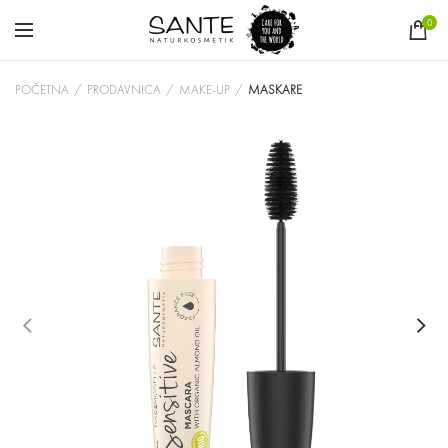
0
POČETNA
PRODAVNICA
MAKE-UP
MASKARE