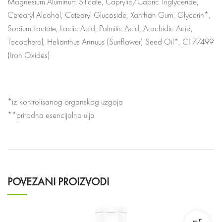
Magnesium Aluminum Silicate, Caprylic/Capric Triglyceride,
Cetearyl Alcohol, Cetearyl Glucoside, Xanthan Gum, Glycerin*,
Sodium Lactate, Lactic Acid, Palmitic Acid, Arachidic Acid,
Tocopherol, Helianthus Annuus (Sunflower) Seed Oil*, CI 77499
(Iron Oxides)
*iz kontrolisanog organskog uzgoja
**prirodna esencijalna ulja
POVEZANI PROIZVODI