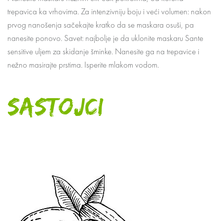
trepavica ka vrhovima. Za intenzivniju boju i veći volumen: nakon
prvog nanošenja sačekajte kratko da se maskara osuši, pa
nanesite ponovo. Savet: najbolje je da uklonite maskaru Sante
sensitive uljem za skidanje šminke. Nanesite ga na trepavice i
nežno masirajte prstima. Isperite mlakom vodom.
SASTOJCI