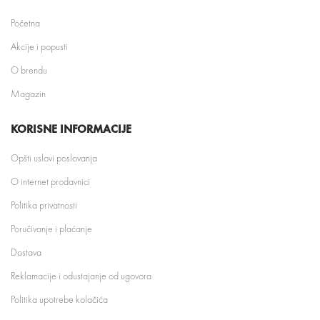
Početna
Akcije i popusti
O brendu
Magazin
KORISNE INFORMACIJE
Opšti uslovi poslovanja
O internet prodavnici
Politika privatnosti
Poručivanje i plaćanje
Dostava
Reklamacije i odustajanje od ugovora
Politika upotrebe kolačića