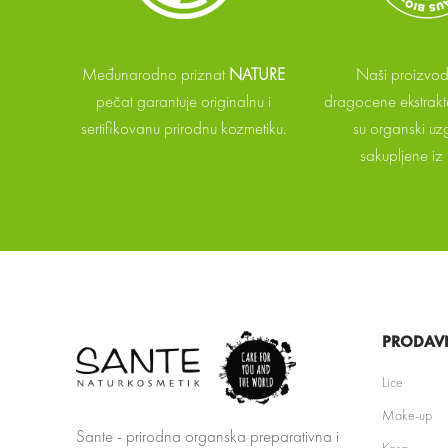
Međunarodno priznat
NATURE
Naši proizvod
pečat garantuje originalnu i
dragocene ekstrakte
sertifikovanu prirodnu kozmetiku.
su organski uzg
sakupljene iz 
PRODAV
Lice
Make-up
Sante - prirodna organska preparativna i