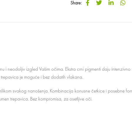
Share
 i neodoljiv izgled Vašim očima. Ekstra crni pigmenti daju intenzivno
ne trepavica je moguće i bez dodatih vlakana.
 prilikom svakog nanošenja. Kombinacija konusne četkice i posebne for
n trepavica. Bez kompromisa, za osetljive oči.