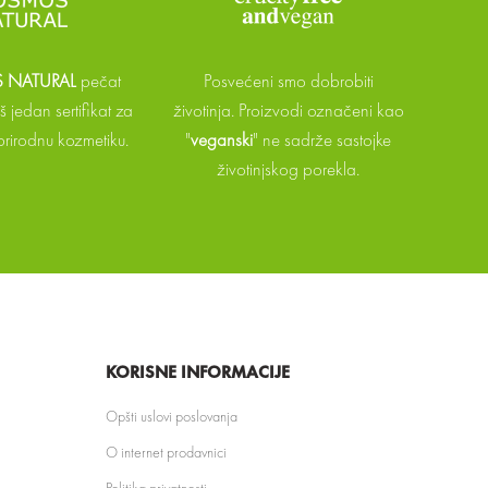
NATURAL
pečat
Posvećeni smo dobrobiti
 jedan sertifikat za
životinja. Proizvodi označeni kao
 prirodnu kozmetiku.
"
veganski
" ne sadrže sastojke
životinjskog porekla.
KORISNE INFORMACIJE
Opšti uslovi poslovanja
O internet prodavnici