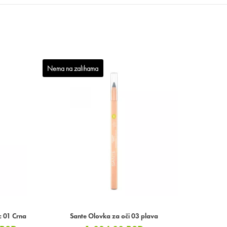
Nema na zalihama
c 01 Crna
Sante Olovka za oči 03 plava