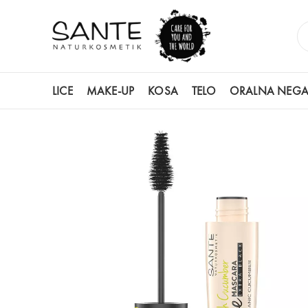
LICE
MAKE-UP
KOSA
TELO
ORALNA NEG
POČETNA
PRODAVNICA
MAKE-UP
MASKARE
MASKARA Z