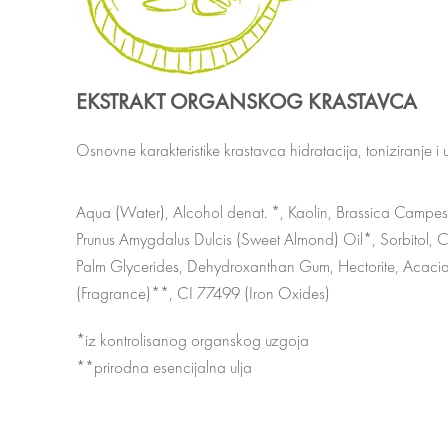
EKSTRAKT ORGANSKOG KRASTAVCA
Osnovne karakteristike krastavca hidratacija, toniziranje 
Aqua (Water), Alcohol denat. *, Kaolin, Brassica Campestr
Prunus Amygdalus Dulcis (Sweet Almond) Oil*, Sorbitol, C
Palm Glycerides, Dehydroxanthan Gum, Hectorite, Acacia
(Fragrance)**, CI 77499 (Iron Oxides)
*iz kontrolisanog organskog uzgoja
**prirodna esencijalna ulja