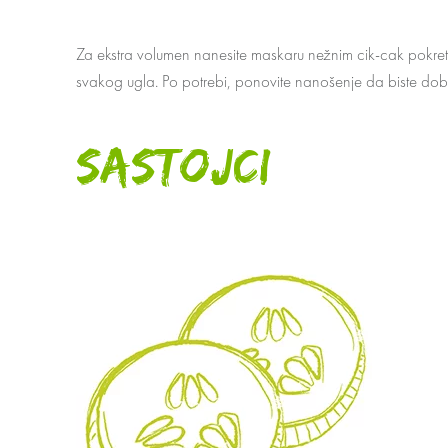
Za ekstra volumen nanesite maskaru nežnim cik-cak pokret
svakog ugla. Po potrebi, ponovite nanošenje da biste dobili
SASTOJCI