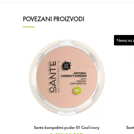
POVEZANI PROIZVODI
Nema na z
Sante kompaktni puder 01 Cool ivory
San