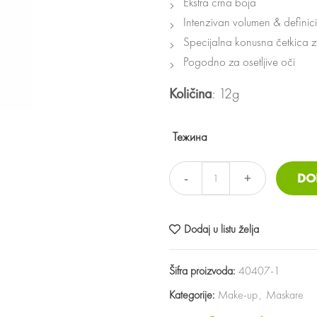
Ekstra crna boja
Intenzivan volumen & definici
Specijalna konusna četkica z
Pogodno za osetljive oči
Količina
: 12g
Тежина
Maskara za volumen bio krastavac EK
DO
Dodaj u listu želja
Šifra proizvoda:
40407-1
Kategorije:
Make-up
,
Maskare