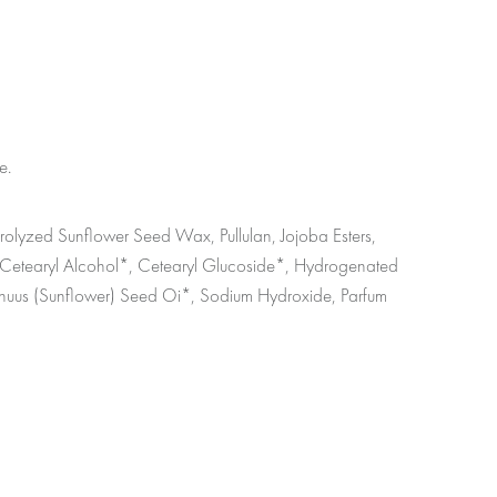
e.
drolyzed Sunflower Seed Wax, Pullulan, Jojoba Esters,
*, Cetearyl Alcohol*, Cetearyl Glucoside*, Hydrogenated
nnuus (Sunflower) Seed Oi*, Sodium Hydroxide, Parfum