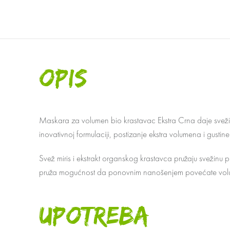
OPIS
Maskara za volumen bio krastavac Ekstra Crna daje svežinu
inovativnoj formulaciji, postizanje ekstra volumena i gusti
Svež miris i ekstrakt organskog krastavca pružaju svežinu
pruža mogućnost da ponovnim nanošenjem povećate volume
UPOTREBA