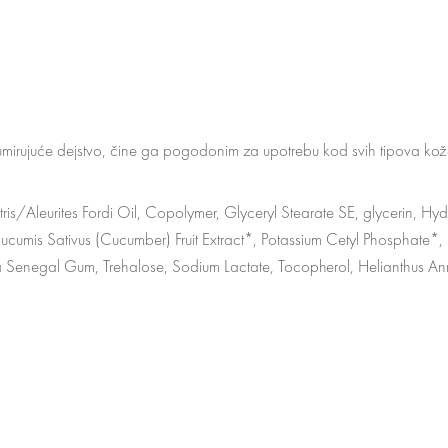
i umirujuće dejstvo, čine ga pogodonim za upotrebu kod svih tipova kož
is/Aleurites Fordi Oil, Copolymer, Glyceryl Stearate SE, glycerin, Hy
ucumis Sativus (Cucumber) Fruit Extract*, Potassium Cetyl Phosphate
 Senegal Gum, Trehalose, Sodium Lactate, Tocopherol, Helianthus A