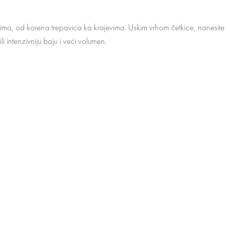
ima, od korena trepavica ka krajevima. Uskim vrhom četkice, nanesite 
 intenzivniju boju i veći volumen.