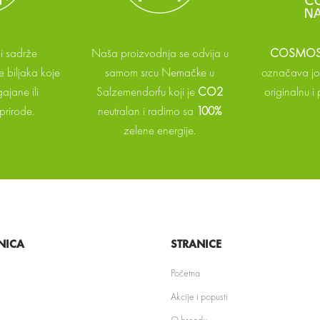
i sadrže
Naša proizvodnja se odvija u
COSMOS 
 biljaka koje
samom srcu Nemačke u
označava još
ajane ili
Salzemendorfu koji je
CO2
originalnu i
prirode.
neutralan i radimo sa
100%
zelene energije.
NICA
STRANICE
Početna
Akcije i popusti