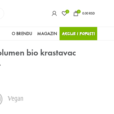
0
0
0.00
RSD
O BRENDU
MAGAZIN
AKCIJE I POPUSTI
lumen bio krastavac
A