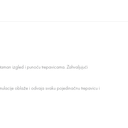
 taman izgled i punoću trepavicama. Zahvaljujući
mulacije oblaže i odvaja svaku pojedinačnu trepavicu i