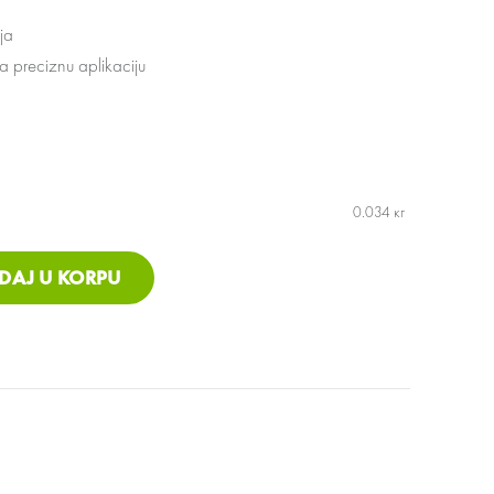
ja
a preciznu aplikaciju
0.034 кг
STRA CRNA Količina
DAJ U KORPU