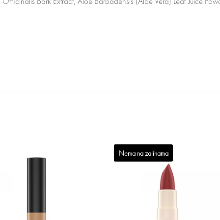
 Officinalis Bark Extract, Aloe Barbadensis (Aloe Vera) Leaf Juice Pow
Nema na zalihama