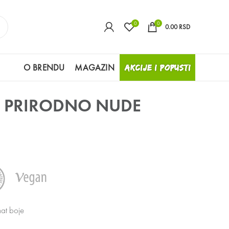
0
0
0.00
RSD
O BRENDU
MAGAZIN
AKCIJE I POPUSTI
I PRIRODNO NUDE
mat boje