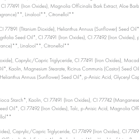
te, CI 77491 (Iron Oxides), Magnolia Officinalis Bark Extract, Aloe Ba
agrance)**, Linalool**, Citronellol**
CI 77891 (Titanium Dioxide), Helianthus Annuus (Sunflower) Seed Oil
folia Seed Oil*, CI 77491 (Iron Oxides), CI 77492 (Iron Oxides), p-A
rance)**, Linalool**, Citronellol**
ioxide), Caprylic/Capric Triglyceride, CI 77491 (Iron Oxides), Macad
, Kaolin, Magnesium Stearate, Ricinus Communis (Castor) Seed Oil*,
Helianthus Annuus (Sunflower) Seed Oil*, p-Anisic Acid, Glyceryl Cap
pioca Starch*, Kaolin, CI 77491 (Iron Oxides), CI 77742 (Manganese V
d Oil*, CI 77492 (Iron Oxides), Talc, p-Anisic Acid, Magnolia Offici
llol**
xides), Caprylic/Capric Triglyceride, CI 77499 (Iron Oxides), CI 77