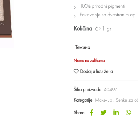
100% prirodni pigmenti
Pakovanje sa dvostranim apl
Količina
: 6×1 gr
Тежина
Nema na zalihama
Dodaj u listu želja
Šifra proizvoda:
40497
Kategorije:
Make-up
,
Senke za oč
Share