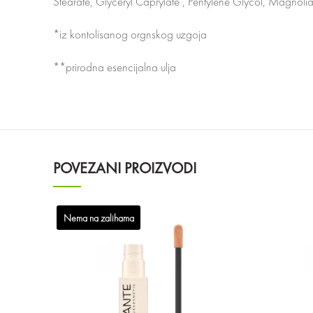
Stearate, Glyceryl Caprylate , Pentylene Glycol, Magnolia
*iz kontolisanog orgnskog uzgoja
**prirodna esencijalna ulja
POVEZANI PROIZVODI
Nema na zalihama