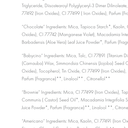
Triglyceride, Diisostearoyl Polyglyceryl-3 Dimer Dilinolea
77492 (Iron Oxides), CI 77499 ( Iron Oxides), Parfum (Fr
“Chocolate” Ingredients: Mica, Tapioca Starch*, Kaolin, 
Oxides), CI 77742 (Manganese Violet), Macadamia Integri
Barbadensis (Aloe Vera) Leaf Juice Powder*, Parfum (Frag
“Babycino” Ingredients: Mica, Talc, CI 77891 (Titanium D
(Carnauba) Wax, Simmondsia Chinensis (Jojoba) Seed Oil*
Oxides), Tocopherol, Tin Oxide, CI 77499 (Iron Oxides), 
Parfum (Fragrance)**, Linalool** , Citronellol**
“Brownie” Ingredients: Mica, CI 77499 (Iron Oxides), Ta
Communis ( Castor) Seed Oil*, Macadamia Integrifolia See
Juice Powder*, Parfum (Fragrance)**, Linalool **, Citrone
“Americano” Ingredients: Mica, Kaolin, CI 77491 (Iron O