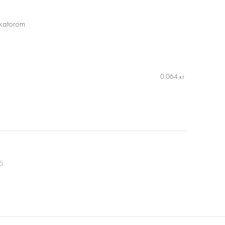
ikatorom
0.064 кг
i