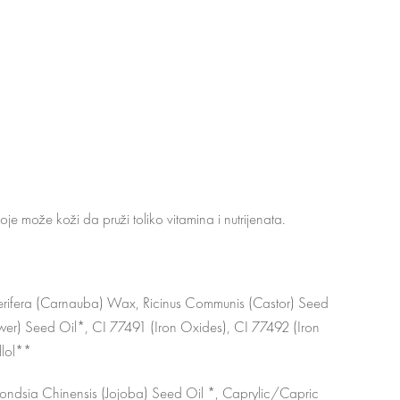
oje može koži da pruži toliko vitamina i nutrijenata.
 Cerifera (Carnauba) Wax, Ricinus Communis (Castor) Seed
ower) Seed Oil*, CI 77491 (Iron Oxides), CI 77492 (Iron
llol**
mondsia Chinensis (Jojoba) Seed Oil *, Caprylic/Capric