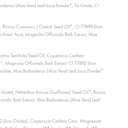
rbadensis (Aloe Vera) Leaf Juice Powder*, Tin Oxide, CI
*, Ricinus Communis ( Castor) Seed Oil*, CI 77499 (Iron
nisic Acid, Magnolia Officinalis Bark Extract, Aloe
amia Ternifolia Seed Oil, Copernicia Cerifera
 Magnolia Officinalis Bark Extract, CI 77492 (Iron
rylate, Aloe Barbadensis (Aloe Vera) Leaf Juice Powder*,
iolet), Helianthus Annuus (Sunflower) Seed Oil*, Ricinus
nalis Bark Extract, Aloe Barbadensis (Aloe Vera) Leaf
492 (Iron Oxides), Copernicia Cerifera Cera, Magnesium