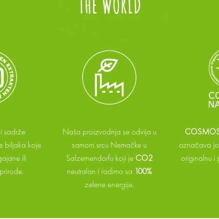
i sadrže
Naša proizvodnja se odvija u
COSMOS 
 biljaka koje
samom srcu Nemačke u
označava još
ajane ili
Salzemendorfu koji je
CO2
originalnu i
prirode.
neutralan i radimo sa
100%
zelene energije.