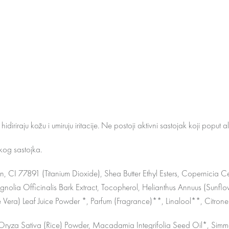
iriraju kožu i umiruju iritacije. Ne postoji aktivni sastojak koji poput al
kog sastojka.
n, CI 77891 (Titanium Dioxide), Shea Butter Ethyl Esters, Copernicia
nolia Officinalis Bark Extract, Tocopherol, Helianthus Annuus (Sunfl
Vera) Leaf Juice Powder *, Parfum (Fragrance)**, Linalool**, Citrone
 Oryza Sativa (Rice) Powder, Macadamia Integrifolia Seed Oil*, Sim