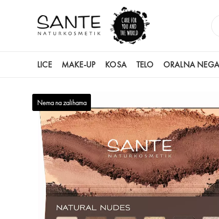
LICE
MAKE-UP
KOSA
TELO
ORALNA NEG
POČETNA
PRODAVNICA
MAKE-UP
SENKE ZA OČI
PALET
Nema na zalihama