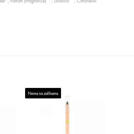
der*, Parfum (Fragrance)**, Linalool**, Citronellol**
Nema na zalihama