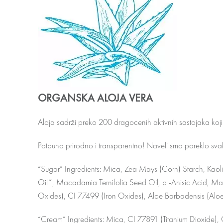
ORGANSKA ALOJA VERA
Aloja sadrži preko 200 dragocenih aktivnih sastojaka koji hid
Potpuno prirodno i transparentno! Naveli smo poreklo sva
“Sugar” Ingredients: Mica, Zea Mays (Corn) Starch, Kaoli
Oil*, Macadamia Ternifolia Seed Oil, p -Anisic Acid, Mag
Oxides), CI 77499 (Iron Oxides), Aloe Barbadensis (Aloe 
“Cream” Ingredients: Mica, CI 77891 (Titanium Dioxide),